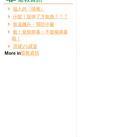
惱人的『咳嗽』
什麼！我得了冷氣病？？？
氣溫飆升，預防中暑
蛤！是腺病毒，不是腸病毒
哦！
流感VS感冒
More in
衛教資訊